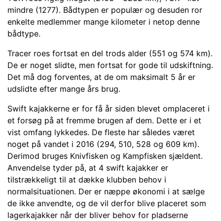
mindre (1277). Bådtypen er populær og desuden ror
enkelte medlemmer mange kilometer i netop denne
bådtype.
Tracer roes fortsat en del trods alder (551 og 574 km).
De er noget slidte, men fortsat for gode til udskiftning.
Det må dog forventes, at de om maksimalt 5 år er
udslidte efter mange års brug.
Swift kajakkerne er for få år siden blevet omplaceret i
et forsøg på at fremme brugen af dem. Dette er i et
vist omfang lykkedes. De fleste har således været
noget på vandet i 2016 (294, 510, 528 og 609 km).
Derimod bruges Knivfisken og Kampfisken sjældent.
Anvendelse tyder på, at 4 swift kajakker er
tilstrækkeligt til at dække klubben behov i
normalsituationen. Der er næppe økonomi i at sælge
de ikke anvendte, og de vil derfor blive placeret som
lagerkajakker når der bliver behov for pladserne