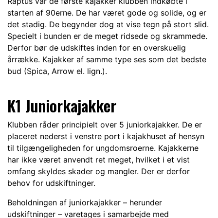
Raptus var de første kajakker klubben indkøbte i
starten af 90erne. De har været gode og solide, og er
det stadig. De begynder dog at vise tegn på stort slid.
Specielt i bunden er de meget ridsede og skrammede.
Derfor bør de udskiftes inden for en overskuelig
årrække. Kajakker af samme type ses som det bedste
bud (Spica, Arrow el. lign.).
K1 Juniorkajakker
Klubben råder principielt over 5 juniorkajakker. De er
placeret nederst i venstre port i kajakhuset af hensyn
til tilgængeligheden for ungdomsroerne. Kajakkerne
har ikke været anvendt ret meget, hvilket i et vist
omfang skyldes skader og mangler. Der er derfor
behov for udskiftninger.
Beholdningen af juniorkajakker – herunder
udskiftninger – varetages i samarbejde med