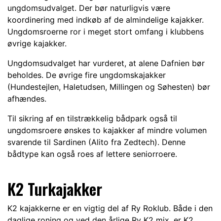
ungdomsudvalget. Der bør naturligvis være
koordinering med indkøb af de almindelige kajakker.
Ungdomsroerne ror i meget stort omfang i klubbens
øvrige kajakker.
Ungdomsudvalget har vurderet, at alene Dafnien bør
beholdes. De øvrige fire ungdomskajakker
(Hundestejlen, Haletudsen, Millingen og Søhesten) bør
afhændes.
Til sikring af en tilstrækkelig bådpark også til
ungdomsroere ønskes to kajakker af mindre volumen
svarende til Sardinen (Alito fra Zedtech). Denne
bådtype kan også roes af lettere seniorroere.
K2 Turkajakker
K2 kajakkerne er en vigtig del af Ry Roklub. Både i den
daglige roning og ved den årlige Ry K2 mix, er K2